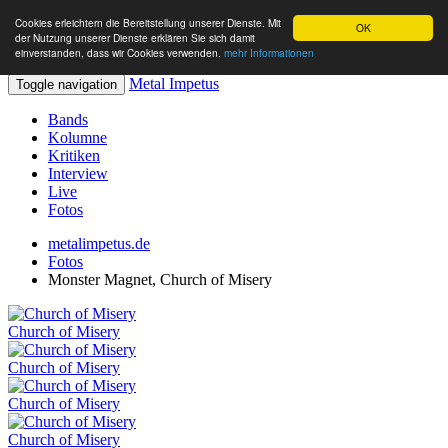
Cookies erleichtern die Bereitstellung unserer Dienste. Mit
OK
der Nutzung unserer Dienste erklären Sie sich damit
einverstanden, dass wir Cookies verwenden.
mehr Informationen
Metal Impetus
Toggle navigation
Bands
Kolumne
Kritiken
Interview
Live
Fotos
metalimpetus.de
Fotos
Monster Magnet, Church of Misery
Church of Misery
Church of Misery
Church of Misery
Church of Misery