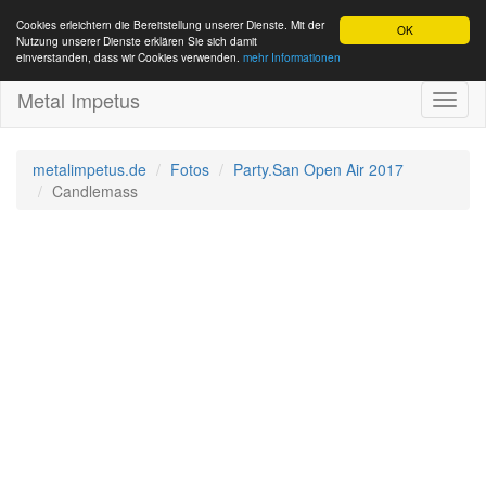
Cookies erleichtern die Bereitstellung unserer Dienste. Mit der
OK
Nutzung unserer Dienste erklären Sie sich damit
einverstanden, dass wir Cookies verwenden.
mehr Informationen
Metal Impetus
Toggl
naviga
metalimpetus.de
Fotos
Party.San Open Air 2017
Candlemass