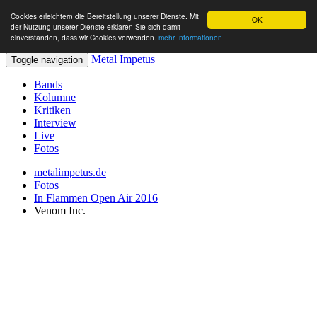
Cookies erleichtern die Bereitstellung unserer Dienste. Mit
OK
der Nutzung unserer Dienste erklären Sie sich damit
einverstanden, dass wir Cookies verwenden.
mehr Informationen
Metal Impetus
Toggle navigation
Bands
Kolumne
Kritiken
Interview
Live
Fotos
metalimpetus.de
Fotos
In Flammen Open Air 2016
Venom Inc.