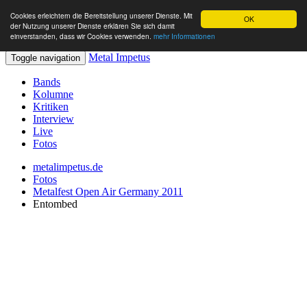
Cookies erleichtern die Bereitstellung unserer Dienste. Mit
OK
der Nutzung unserer Dienste erklären Sie sich damit
einverstanden, dass wir Cookies verwenden.
mehr Informationen
Metal Impetus
Toggle navigation
Bands
Kolumne
Kritiken
Interview
Live
Fotos
metalimpetus.de
Fotos
Metalfest Open Air Germany 2011
Entombed