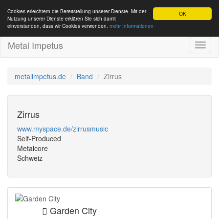
Cookies erleichtern die Bereitstellung unserer Dienste. Mit der
OK
Nutzung unserer Dienste erklären Sie sich damit
einverstanden, dass wir Cookies verwenden.
mehr Informationen
Metal Impetus
Toggl
naviga
metalimpetus.de
Band
Zirrus
Zirrus
www.myspace.de/zirrusmusic
Self-Produced
Metalcore
Schweiz
Garden City