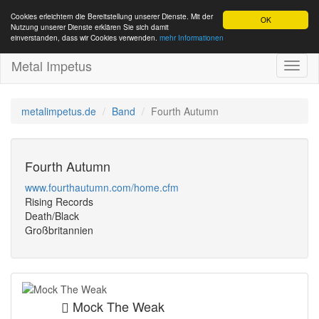
Cookies erleichtern die Bereitstellung unserer Dienste. Mit der
OK
Nutzung unserer Dienste erklären Sie sich damit
einverstanden, dass wir Cookies verwenden.
mehr Informationen
Metal Impetus
Toggl
naviga
metalimpetus.de
Band
Fourth Autumn
Fourth Autumn
www.fourthautumn.com/home.cfm
Rising Records
Death/Black
Großbritannien
Mock The Weak