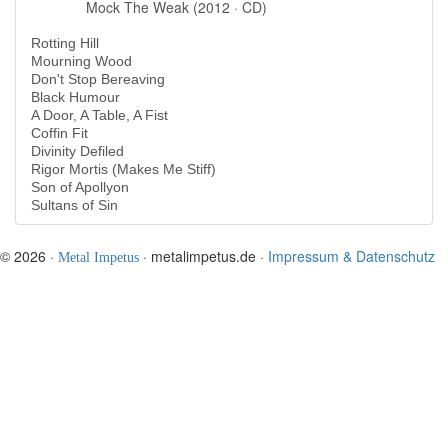
Mock The Weak (2012 · CD)
Rotting Hill
Mourning Wood
Don't Stop Bereaving
Black Humour
A Door, A Table, A Fist
Coffin Fit
Divinity Defiled
Rigor Mortis (Makes Me Stiff)
Son of Apollyon
Sultans of Sin
© 2026 ·
· metalimpetus.de ·
Impressum & Datenschutz
Metal Impetus